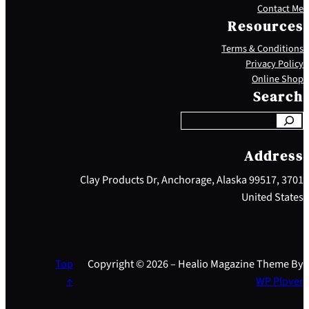
Contact Me
Resources
Terms & Conditions
Privacy Policy
S
Online Shop
e
Search
a
r
c
h
Address
3701 Clay Products Dr, Anchorage, Alaska 99517,
United States
Top
Copyright © 2026 – Healio Magazine Theme By
↑
WP Plover