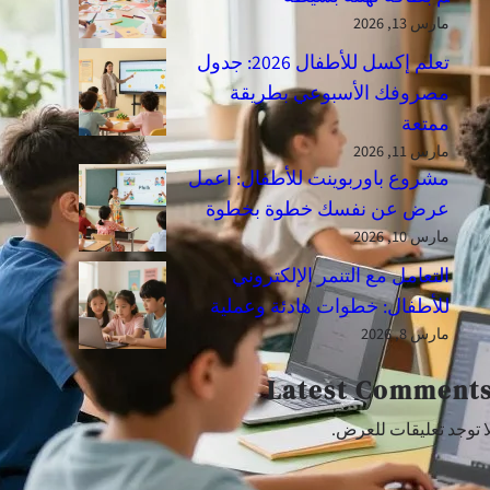
مارس 13, 2026
تعلم إكسل للأطفال 2026: جدول
مصروفك الأسبوعي بطريقة
ممتعة
مارس 11, 2026
مشروع باوربوينت للأطفال: اعمل
عرض عن نفسك خطوة بخطوة
مارس 10, 2026
التعامل مع التنمر الإلكتروني
للأطفال: خطوات هادئة وعملية
مارس 8, 2026
Latest Comment
ا توجد تعليقات للعرض.