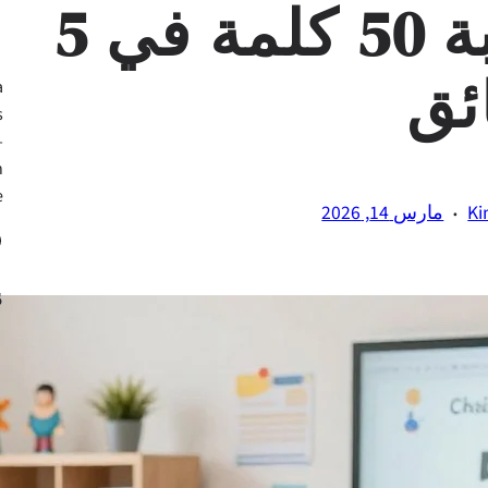
2026: تحدي كتابة 50 كلمة في 5
ئق
a
s
—
h
.
·
Ki
مارس 14, 2026
ook
s