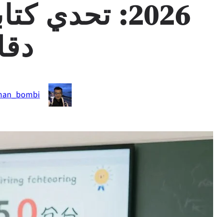
دقا
nan_bombi